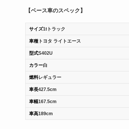
【ベース車のスペック】
サイズ
1tトラック
車種
トヨタ ライトエース
型式
S402U
カラー
白
燃料
レギュラー
車長
427.5cm
車幅
167.5cm
車高
189cm