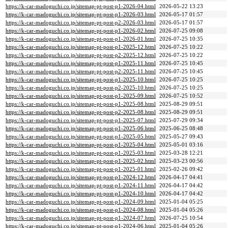
https://k-car-madoguchi.co.jp/sitemap-pt-post-p1-2026-04.html
2026-05-22 13:23
https://k-car-madoguchi.co.jp/sitemap-pt-post-p1-2026-03.html
2026-05-17 01:57
https://k-car-madoguchi.co.jp/sitemap-pt-post-p2-2026-03.html
2026-05-17 01:57
https://k-car-madoguchi.co.jp/sitemap-pt-post-p1-2026-02.html
2026-07-25 09:08
https://k-car-madoguchi.co.jp/sitemap-pt-post-p1-2026-01.html
2026-07-25 10:35
https://k-car-madoguchi.co.jp/sitemap-pt-post-p1-2025-12.html
2026-07-25 10:22
https://k-car-madoguchi.co.jp/sitemap-pt-post-p2-2025-12.html
2026-07-25 10:22
https://k-car-madoguchi.co.jp/sitemap-pt-post-p1-2025-11.html
2026-07-25 10:45
https://k-car-madoguchi.co.jp/sitemap-pt-post-p2-2025-11.html
2026-07-25 10:45
https://k-car-madoguchi.co.jp/sitemap-pt-post-p1-2025-10.html
2026-07-25 10:25
https://k-car-madoguchi.co.jp/sitemap-pt-post-p2-2025-10.html
2026-07-25 10:25
https://k-car-madoguchi.co.jp/sitemap-pt-post-p1-2025-09.html
2026-07-25 10:52
https://k-car-madoguchi.co.jp/sitemap-pt-post-p1-2025-08.html
2025-08-29 09:51
https://k-car-madoguchi.co.jp/sitemap-pt-post-p2-2025-08.html
2025-08-29 09:51
https://k-car-madoguchi.co.jp/sitemap-pt-post-p1-2025-07.html
2025-07-29 09:34
https://k-car-madoguchi.co.jp/sitemap-pt-post-p1-2025-06.html
2025-06-25 08:48
https://k-car-madoguchi.co.jp/sitemap-pt-post-p1-2025-05.html
2025-05-27 09:43
https://k-car-madoguchi.co.jp/sitemap-pt-post-p1-2025-04.html
2025-05-01 03:16
https://k-car-madoguchi.co.jp/sitemap-pt-post-p1-2025-03.html
2025-03-28 12:21
https://k-car-madoguchi.co.jp/sitemap-pt-post-p1-2025-02.html
2025-03-23 00:56
https://k-car-madoguchi.co.jp/sitemap-pt-post-p1-2025-01.html
2025-02-26 09:42
https://k-car-madoguchi.co.jp/sitemap-pt-post-p1-2024-12.html
2026-04-17 04:41
https://k-car-madoguchi.co.jp/sitemap-pt-post-p1-2024-11.html
2026-04-17 04:42
https://k-car-madoguchi.co.jp/sitemap-pt-post-p1-2024-10.html
2026-04-17 04:42
https://k-car-madoguchi.co.jp/sitemap-pt-post-p1-2024-09.html
2025-01-04 05:25
https://k-car-madoguchi.co.jp/sitemap-pt-post-p1-2024-08.html
2025-01-04 05:26
https://k-car-madoguchi.co.jp/sitemap-pt-post-p1-2024-07.html
2026-07-25 10:54
https://k-car-madoguchi.co.jp/sitemap-pt-post-p1-2024-06.html
2025-01-04 05:26