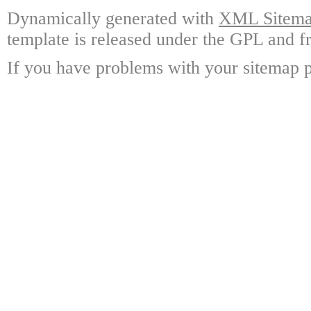
Dynamically generated with
XML Sitemap
template is released under the GPL and fr
If you have problems with your sitemap p