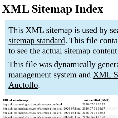
XML Sitemap Index
This XML sitemap is used by se
sitemap standard
. This file cont
to see the actual sitemap content
This file was dynamically gener
management system and
XML Si
Auctollo
.
URL of sub-sitemap
Last modified (GMT)
https://k-car-madoguchi.co.jp/sitemap-misc.html
2026-07-31 08:17
https://k-car-madoguchi.co.jp/sitemap-pt-post-p1-2026-07.html
2026-07-31 08:17
https://k-car-madoguchi.co.jp/sitemap-pt-post-p1-2026-06.html
2026-06-12 08:53
https://k-car-madoguchi.co.jp/sitemap-pt-post-p1-2026-05.html
2026-06-24 07:28