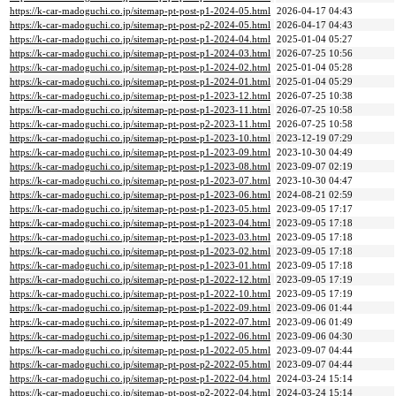
https://k-car-madoguchi.co.jp/sitemap-pt-post-p1-2024-05.html
2026-04-17 04:43
https://k-car-madoguchi.co.jp/sitemap-pt-post-p2-2024-05.html
2026-04-17 04:43
https://k-car-madoguchi.co.jp/sitemap-pt-post-p1-2024-04.html
2025-01-04 05:27
https://k-car-madoguchi.co.jp/sitemap-pt-post-p1-2024-03.html
2026-07-25 10:56
https://k-car-madoguchi.co.jp/sitemap-pt-post-p1-2024-02.html
2025-01-04 05:28
https://k-car-madoguchi.co.jp/sitemap-pt-post-p1-2024-01.html
2025-01-04 05:29
https://k-car-madoguchi.co.jp/sitemap-pt-post-p1-2023-12.html
2026-07-25 10:38
https://k-car-madoguchi.co.jp/sitemap-pt-post-p1-2023-11.html
2026-07-25 10:58
https://k-car-madoguchi.co.jp/sitemap-pt-post-p2-2023-11.html
2026-07-25 10:58
https://k-car-madoguchi.co.jp/sitemap-pt-post-p1-2023-10.html
2023-12-19 07:29
https://k-car-madoguchi.co.jp/sitemap-pt-post-p1-2023-09.html
2023-10-30 04:49
https://k-car-madoguchi.co.jp/sitemap-pt-post-p1-2023-08.html
2023-09-07 02:19
https://k-car-madoguchi.co.jp/sitemap-pt-post-p1-2023-07.html
2023-10-30 04:47
https://k-car-madoguchi.co.jp/sitemap-pt-post-p1-2023-06.html
2024-08-21 02:59
https://k-car-madoguchi.co.jp/sitemap-pt-post-p1-2023-05.html
2023-09-05 17:17
https://k-car-madoguchi.co.jp/sitemap-pt-post-p1-2023-04.html
2023-09-05 17:18
https://k-car-madoguchi.co.jp/sitemap-pt-post-p1-2023-03.html
2023-09-05 17:18
https://k-car-madoguchi.co.jp/sitemap-pt-post-p1-2023-02.html
2023-09-05 17:18
https://k-car-madoguchi.co.jp/sitemap-pt-post-p1-2023-01.html
2023-09-05 17:18
https://k-car-madoguchi.co.jp/sitemap-pt-post-p1-2022-12.html
2023-09-05 17:19
https://k-car-madoguchi.co.jp/sitemap-pt-post-p1-2022-10.html
2023-09-05 17:19
https://k-car-madoguchi.co.jp/sitemap-pt-post-p1-2022-09.html
2023-09-06 01:44
https://k-car-madoguchi.co.jp/sitemap-pt-post-p1-2022-07.html
2023-09-06 01:49
https://k-car-madoguchi.co.jp/sitemap-pt-post-p1-2022-06.html
2023-09-06 04:30
https://k-car-madoguchi.co.jp/sitemap-pt-post-p1-2022-05.html
2023-09-07 04:44
https://k-car-madoguchi.co.jp/sitemap-pt-post-p2-2022-05.html
2023-09-07 04:44
https://k-car-madoguchi.co.jp/sitemap-pt-post-p1-2022-04.html
2024-03-24 15:14
https://k-car-madoguchi.co.jp/sitemap-pt-post-p2-2022-04.html
2024-03-24 15:14